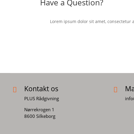
Have a Question?
Lorem ipsum dolor sit amet, consectetur a
Kontakt os
Ma


PLUS Rådgivning
info
Nørrekrogen 1
8600 Silkeborg