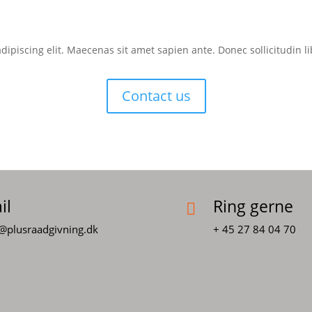
dipiscing elit. Maecenas sit amet sapien ante. Donec sollicitudin 
Contact us
il
Ring gerne

@plusraadgivning.dk
+ 45 27 84 04 70