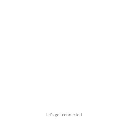
mgå fordele og ulemper ved at...
let’s get connected