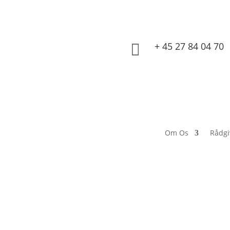
+ 45 27 84 04 70

Om Os
Rådgi