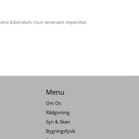
libero bibendum risus venenatis imperdiet.
Menu
Om Os
Rådgivning
Syn & Skøn
Bygningsfysik